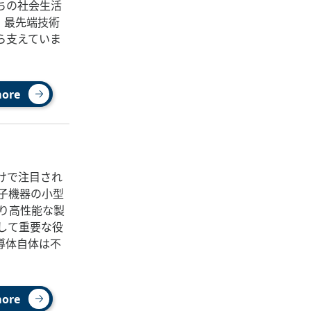
ちの社会生活
。最先端技術
ら支えていま
more
けで注目され
子機器の小型
より高性能な製
して重要な役
導体自体は不
more