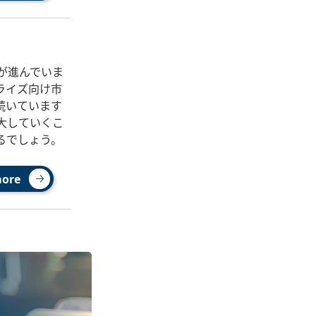
が進んでいま
ライズ向け市
続いています
大していくこ
るでしょう。
more