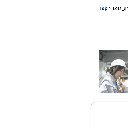
Top
>
Lets_e